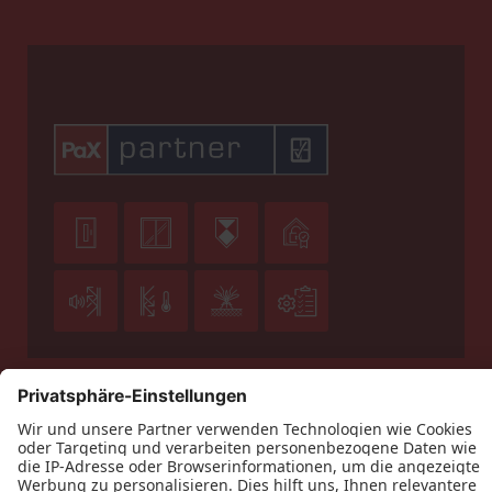








Datenschutz
Impressum
Kontakt
AGB
Feurer GmbH © 2026