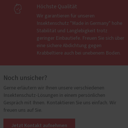

Höchste Qualität
Wir garantieren für unseren
Insektenschutz "Made in Germany" hohe
Stabilität und Langlebigkeit trotz
geringer Einbautiefe. Freuen Sie sich über
eine sichere Abdichtung gegen
Krabbeltiere auch bei unebenem Boden.
Noch unsicher?
Gerne erläutern wir Ihnen unsere verschiedenen
Insektenschutz-Lösungen in einem persönlichen
Gespräch mit Ihnen. Kontaktieren Sie uns einfach. Wir
freuen uns auf Sie.
Jetzt Kontakt aufnehmen