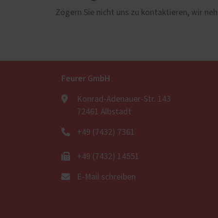
Zögern Sie nicht uns zu kontaktieren, wir neh
Feurer GmbH
Konrad-Adenauer-Str. 143
72461 Albstadt
+49 (7432) 7361
+49 (7432) 14551
E-Mail schreiben