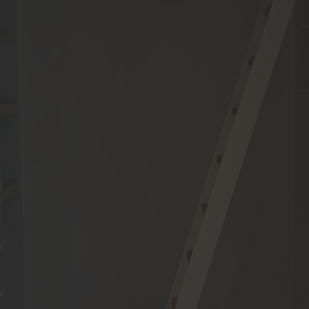
bau
Service
öbel
Schallschutz-Simulator
uschränke
Förderung für Fenster un
Haustüren
möbel