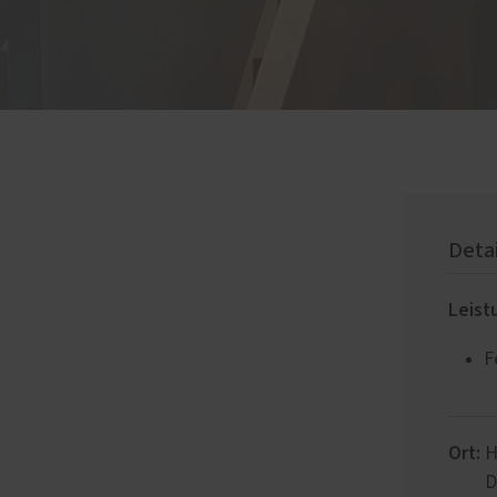
Deta
Leist
F
Ort:
H
D