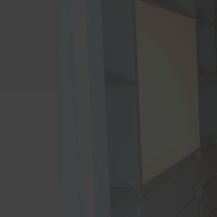
Innenausbau
Möbel
Bibliotheken
Badm
Ladeneinrichtungen
Einba
Treppen
Wohn
Zimmertüren